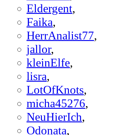
Eldergent
,
Faika
,
HerrAnalist77
,
jallor
,
kleinElfe
,
lisra
,
LotOfKnots
,
micha45276
,
NeuHierIch
,
Odonata
,