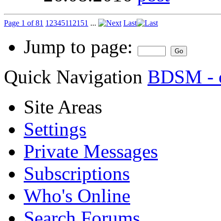
Page 1 of 81
1
2
3
4
5
11
21
51
...
Last
Jump to page:
Quick Navigation
BDSM - 
Site Areas
Settings
Private Messages
Subscriptions
Who's Online
Search Forums