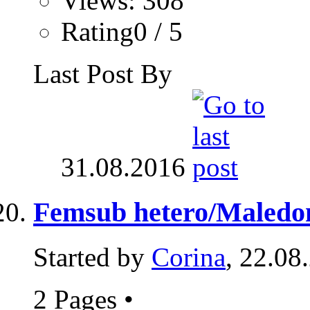
Views: 308
Rating0 / 5
Last Post By
31.08.2016
Femsub hetero/Maledom
Started by
Corina
, 22.08
2 Pages
•