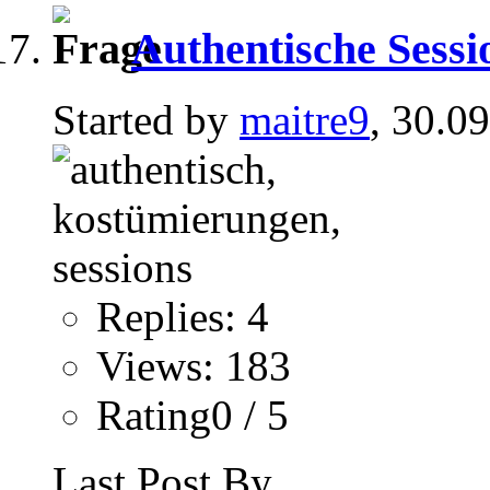
Authentische Sessi
Started by
maitre9
, 30.0
Replies: 4
Views: 183
Rating0 / 5
Last Post By