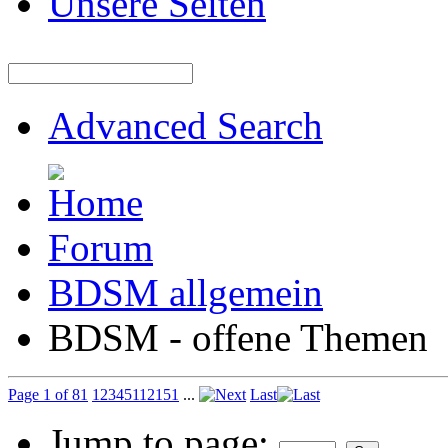
Unsere Seiten
Advanced Search
Forum
BDSM allgemein
BDSM - offene Themen
Page 1 of 81
1
2
3
4
5
11
21
51
...
Last
Jump to page: