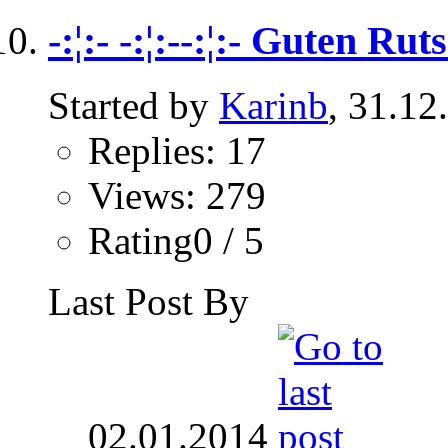
-:¦:- -:¦:--:¦:- Guten Rutsch
Started by
Karinb
, 31.12
Replies: 17
Views: 279
Rating0 / 5
Last Post By
02.01.2014