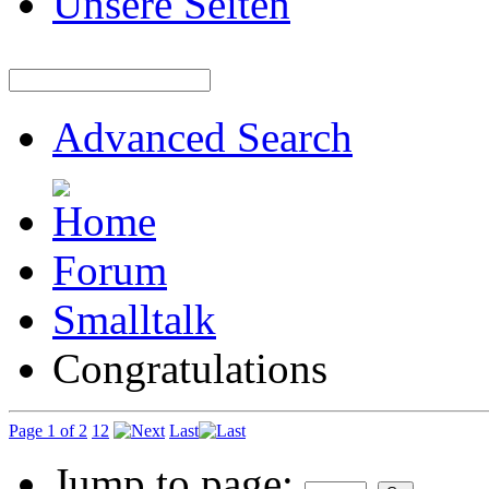
Unsere Seiten
Advanced Search
Forum
Smalltalk
Congratulations
Page 1 of 2
1
2
Last
Jump to page: