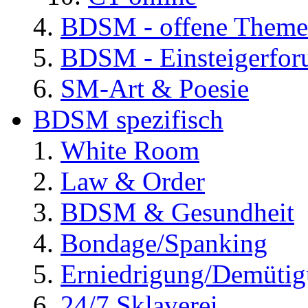
BDSM - offene Them
BDSM - Einsteigerfo
SM-Art & Poesie
BDSM spezifisch
White Room
Law & Order
BDSM & Gesundheit
Bondage/Spanking
Erniedrigung/Demüti
24/7 Sklaverei